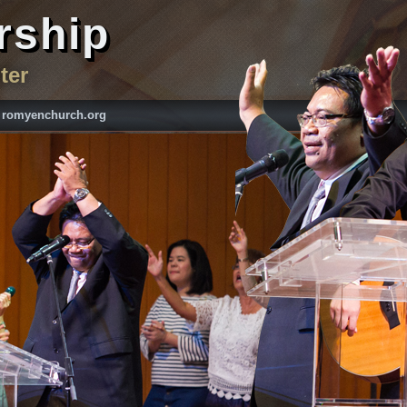
rship
ter
romyenchurch.org