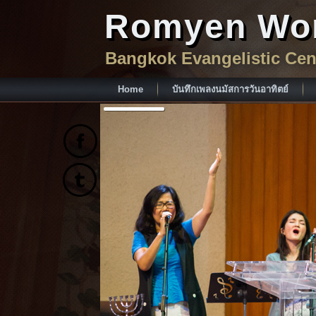
Romyen Wo
Bangkok Evangelistic Cen
Home
บันทึกเพลงนมัสการวันอาทิตย์