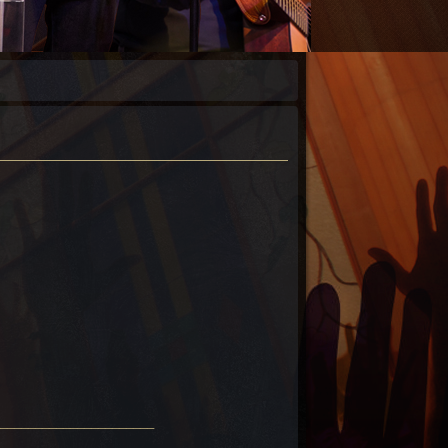
______________________